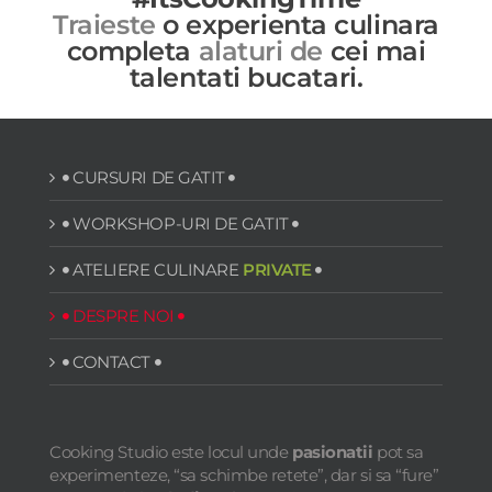
Traieste
o experienta culinara
completa
alaturi de
cei mai
talentati bucatari.
CURSURI DE GATIT
WORKSHOP-URI DE GATIT
ATELIERE CULINARE
PRIVATE
DESPRE NOI
CONTACT
Cooking Studio
este locul unde
pasionatii
pot sa
experimenteze, “sa schimbe retete”, dar si sa “fure”