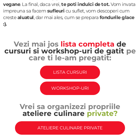
vegane
. La final, daca vrei,
te poti indulci de tot.
Vom invata
impreuna sa facem
sufleuri
cu suflet, vom descoperi cum
creste
aluatul
, dar mai ales, cum se prepara
fondurile glace
:).
Vezi mai jos
lista completa
de
cursuri si workshop-uri de gatit
pe
care ti le-am pregatit:
LISTA CURSURI
WORKSHOP-URI
Vrei sa organizezi propriile
ateliere culinare
private?
ATELIERE CULINARE PRIVATE