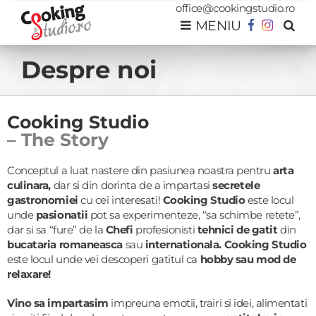
Skip
office@cookingstudio.ro
+40 729 397 806
|
office@cookingstudio.ro
to
MENIU
content
Despre noi
Cooking Studio
– The Story
Conceptul a luat nastere din pasiunea noastra pentru
arta
culinara,
dar si din dorinta de a impartasi
secretele
gastronomiei
cu cei interesati!
Cooking Studio
este locul
unde
pasionatii
pot sa experimenteze, “sa schimbe retete”,
dar si sa “fure” de la
Chefi
profesionisti
tehnici de gatit
din
bucataria romaneasca
sau
internationala.
Cooking Studio
este locul unde vei descoperi gatitul ca
hobby sau mod de
relaxare!
Vino sa impartasim
impreuna emotii, trairi si idei, alimentati