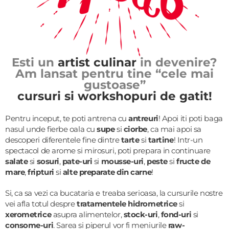
Esti un
artist culinar
in devenire?
Am lansat pentru tine “cele mai
gustoase”
cursuri si workshopuri de gatit!
Pentru inceput, te poti antrena cu
antreuri
! Apoi iti poti baga
nasul unde fierbe oala cu
supe
si
ciorbe
, ca mai apoi sa
descoperi diferentele fine dintre
tarte
si
tartine
! Intr-un
spectacol de arome si mirosuri, poti prepara in continuare
salate
si
sosuri
,
pate-uri
si
mousse-uri
,
peste
si
fructe de
mare
,
fripturi
si
alte
preparate din carne
!
Si, ca sa vezi ca bucataria e treaba serioasa, la cursurile nostre
vei afla totul despre
tratamentele hidrometrice
si
xerometrice
asupra alimentelor,
stock-uri
,
fond-uri
si
consome-uri
. Sarea si piperul vor fi meniurile
raw-