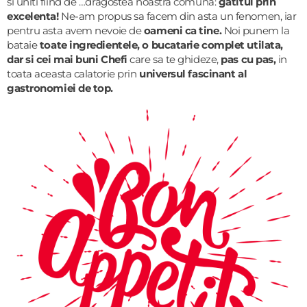
si uniti fiind de …dragostea noastra comuna:
gatitul prin
excelenta!
Ne-am propus sa facem din asta un fenomen, iar
pentru asta avem nevoie de
oameni ca tine.
Noi punem la
bataie
toate ingredientele, o bucatarie complet utilata,
dar si cei mai buni Chefi
care sa te ghideze,
pas cu pas,
in
toata aceasta calatorie prin
universul fascinant al
gastronomiei de top.